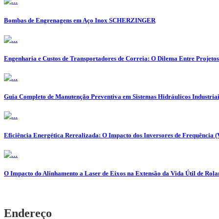
Bombas de Engrenagens em Aço Inox SCHERZINGER
Engenharia e Custos de Transportadores de Correia: O Dilema Entre Projeto
Guia Completo de Manutenção Preventiva em Sistemas Hidráulicos Industriai
Eficiência Energética Rerealizada: O Impacto dos Inversores de Frequência 
O Impacto do Alinhamento a Laser de Eixos na Extensão da Vida Útil de Ro
Endereço