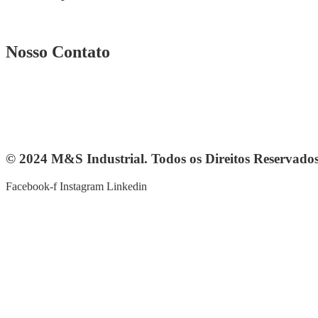
Rua. Osmar Costa, n° 239 A Heliópolis – BH|MG
Nosso Contato
Telefone: (31) 3567-5257
Telefone: 4103-0061
vendas@mesindustrial.com.br
© 2024 M&S Industrial. Todos os Direitos Reservado
Facebook-f
Instagram
Linkedin