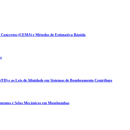
s Concretos (CEMA) e Métodos de Estimativa Rápida
s
(VFD) e as Leis de Afinidade em Sistemas de Bombeamento Centrífugo
lamentos e Selos Mecânicos em Motobombas