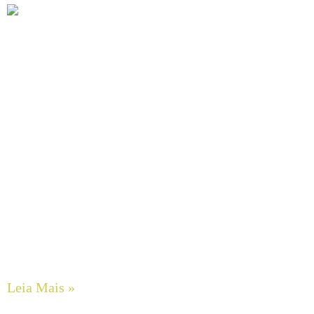
Engenharia e Custos de Transportadores de Correia: O
Dilema Entre Projetos Concretos (CEMA) e Métodos de
Estimativa Rápida
Leia Mais »