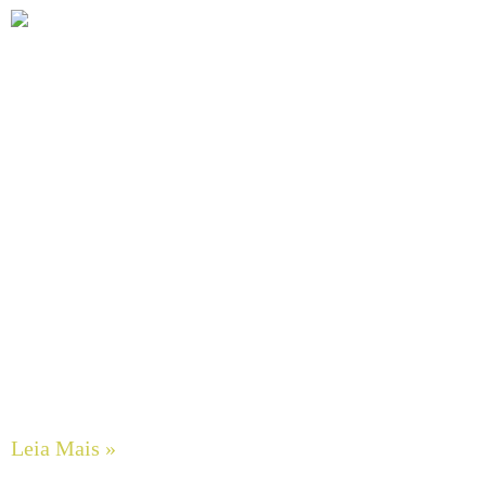
O Impacto do Alinhamento a Laser de Eixos na Extensão
da Vida Útil de Rolamentos e Selos Mecânicos em
Motobombas
Leia Mais »