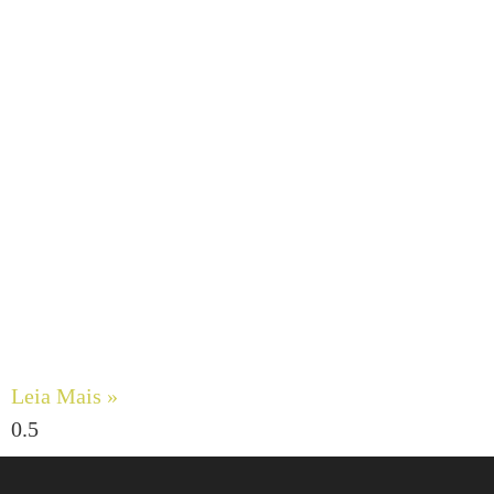
Engenharia de Fluidos Viscosos: Maximizando a
Confiabilidade com Bombas de Engrenagens Internas
DESMI ROTAN
Leia Mais »