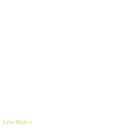
Bombas de Engrenagens em Aço Inox SCHERZINGER
Leia Mais »