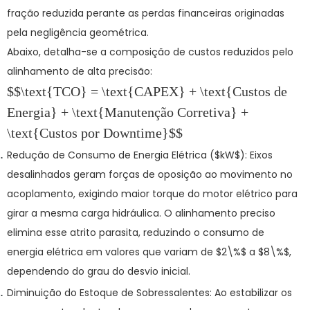
fração reduzida perante as perdas financeiras originadas
pela negligência geométrica.
Abaixo, detalha-se a composição de custos reduzidos pelo
alinhamento de alta precisão:
$$\text{TCO} = \text{CAPEX} + \text{Custos de
Energia} + \text{Manutenção Corretiva} +
\text{Custos por Downtime}$$
Redução de Consumo de Energia Elétrica (
$kW$
):
Eixos
desalinhados geram forças de oposição ao movimento no
acoplamento, exigindo maior torque do motor elétrico para
girar a mesma carga hidráulica. O alinhamento preciso
elimina esse atrito parasita, reduzindo o consumo de
energia elétrica em valores que variam de
$2\%$
a
$8\%$
,
dependendo do grau do desvio inicial.
Diminuição do Estoque de Sobressalentes:
Ao estabilizar os