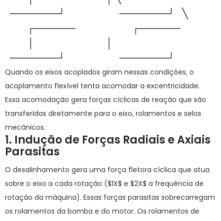
  ───────┘                      ───────┘   ╲

         ┌──────                       ┌──────

         │                             │

Quando os eixos acoplados giram nessas condições, o
acoplamento flexível tenta acomodar a excentricidade.
Essa acomodação gera forças cíclicas de reação que são
transferidas diretamente para o eixo, rolamentos e selos
mecânicos.
1. Indução de Forças Radiais e Axiais
Parasitas
O desalinhamento gera uma força fletora cíclica que atua
sobre o eixo a cada rotação (
$1X$
e
$2X$
a frequência de
rotação da máquina). Essas forças parasitas sobrecarregam
os rolamentos da bomba e do motor. Os rolamentos de