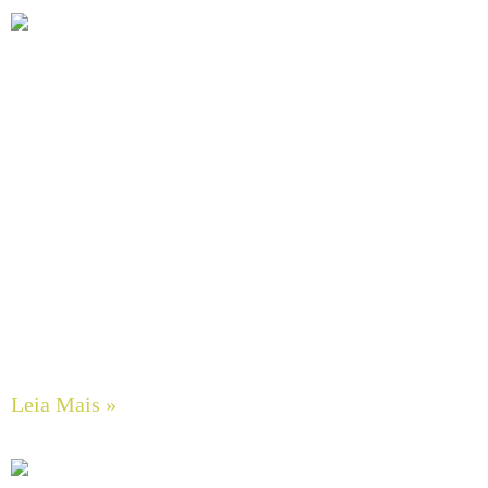
Guia Completo de Manutenção Preventiva em Sistemas
Hidráulicos Industriais
Leia Mais »