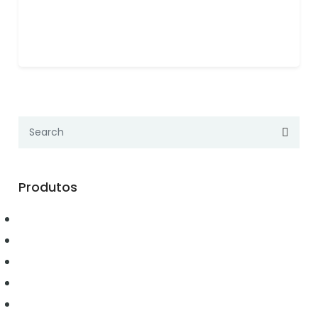
Produtos
Automação
Conectividade
Elétrica
Ferramentas
Hidráulica