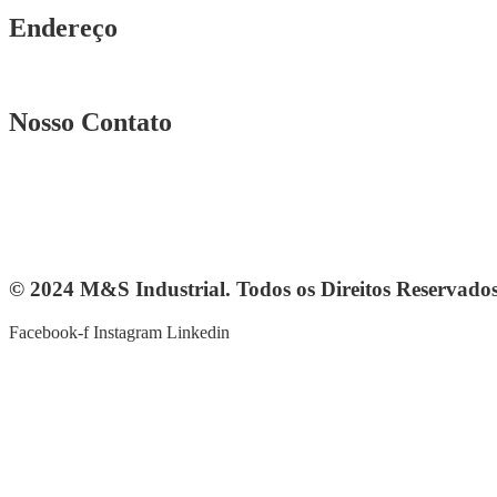
Endereço
Rua. Osmar Costa, n° 239 A Heliópolis – BH|MG
Nosso Contato
Telefone: (31) 3567-5257
Telefone: 4103-0061
vendas@mesindustrial.com.br
© 2024 M&S Industrial. Todos os Direitos Reservado
Facebook-f
Instagram
Linkedin