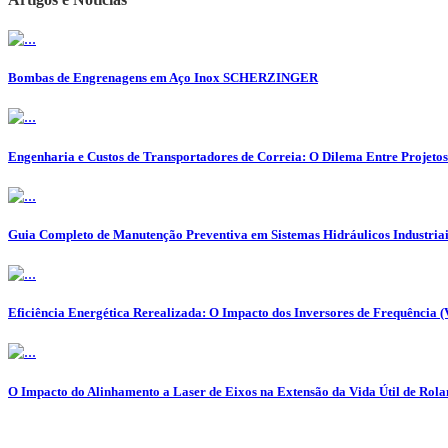
Bombas de Engrenagens em Aço Inox SCHERZINGER
Engenharia e Custos de Transportadores de Correia: O Dilema Entre Projeto
Guia Completo de Manutenção Preventiva em Sistemas Hidráulicos Industriai
Eficiência Energética Rerealizada: O Impacto dos Inversores de Frequência 
O Impacto do Alinhamento a Laser de Eixos na Extensão da Vida Útil de Ro