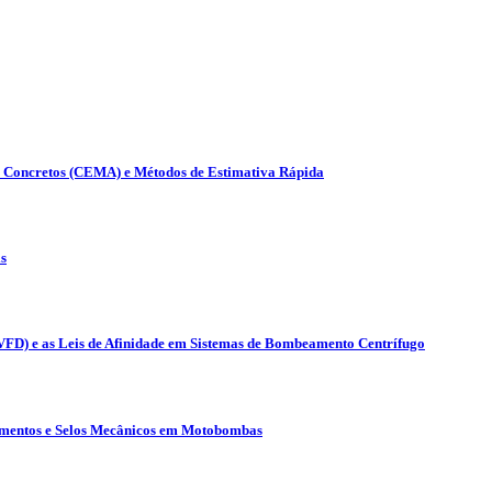
s Concretos (CEMA) e Métodos de Estimativa Rápida
s
(VFD) e as Leis de Afinidade em Sistemas de Bombeamento Centrífugo
lamentos e Selos Mecânicos em Motobombas