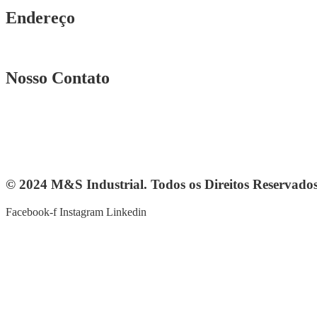
Endereço
Rua. Osmar Costa, n° 239 A Heliópolis – BH|MG
Nosso Contato
Telefone: (31) 3567-5257
Telefone: 4103-0061
vendas@mesindustrial.com.br
© 2024 M&S Industrial. Todos os Direitos Reservado
Facebook-f
Instagram
Linkedin