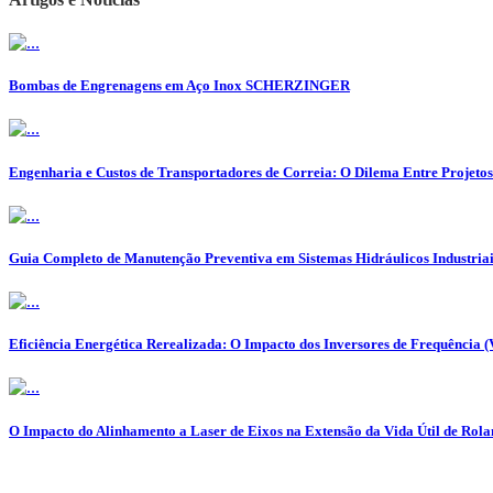
Bombas de Engrenagens em Aço Inox SCHERZINGER
Engenharia e Custos de Transportadores de Correia: O Dilema Entre Projeto
Guia Completo de Manutenção Preventiva em Sistemas Hidráulicos Industriai
Eficiência Energética Rerealizada: O Impacto dos Inversores de Frequência 
O Impacto do Alinhamento a Laser de Eixos na Extensão da Vida Útil de Ro