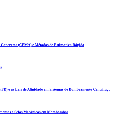
s Concretos (CEMA) e Métodos de Estimativa Rápida
s
(VFD) e as Leis de Afinidade em Sistemas de Bombeamento Centrífugo
lamentos e Selos Mecânicos em Motobombas