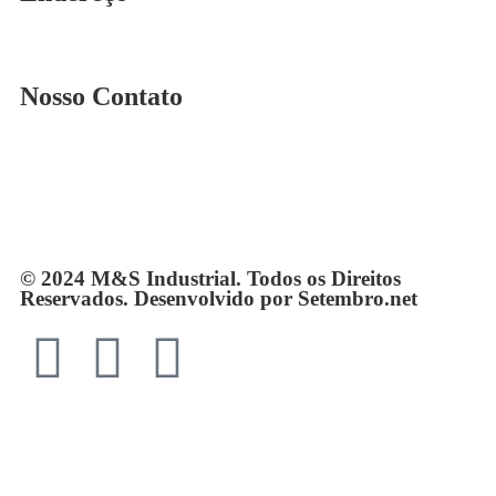
Rua. Osmar Costa, n° 239 A Heliópolis – BH|MG
Nosso Contato
Telefone: (31) 3567-5257
Telefone: 4103-0061
vendas@mesindustrial.com.br
© 2024 M&S Industrial. Todos os Direitos
Reservados. Desenvolvido por Setembro.net