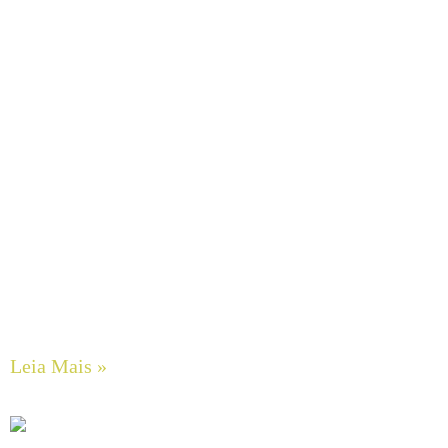
Engenharia e Custos de Transportadores de Correia: O
Dilema Entre Projetos Concretos (CEMA) e Métodos de
Estimativa Rápida
Leia Mais »