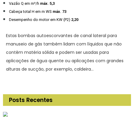
Vazão Q em m³/h
máx. 5,3
Cabeça total H em m WS
máx. 73
Desempenho do motor em KW (P2)
2,20
Estas bombas autoescorvantes de canal lateral para
manuseio de gás também lidam com líquidos que não
contêm matéria sólida e podem ser usadas para
aplicações de água quente ou aplicações com grandes
alturas de sucção, por exemplo, caldeira…
Posts Recentes