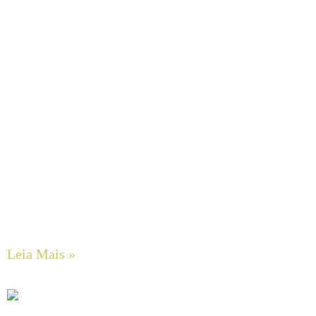
Bombas de Engrenagens em Aço Inox SCHERZINGER
Leia Mais »