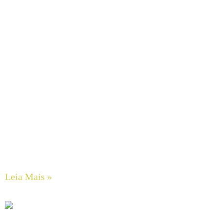
Eficiência Energética Rerealizada: O Impacto dos
Inversores de Frequência (VFD) e as Leis de Afinidade em
Sistemas de Bombeamento Centrífugo
Leia Mais »