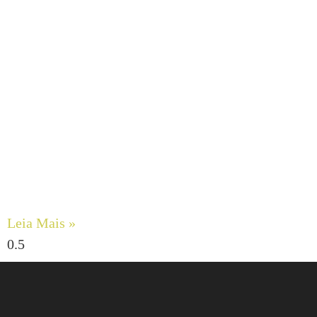
Engenharia de Fluidos Viscosos: Maximizando a
Confiabilidade com Bombas de Engrenagens Internas
DESMI ROTAN
Leia Mais »