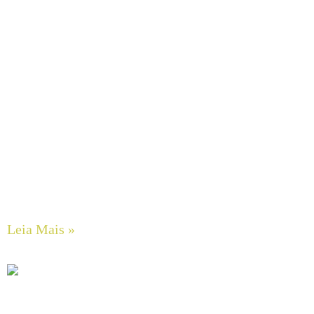
Guia Completo de Manutenção Preventiva em Sistemas
Hidráulicos Industriais
Leia Mais »