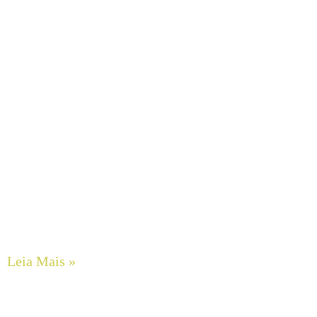
O Impacto do Alinhamento a Laser de Eixos na Extensão
da Vida Útil de Rolamentos e Selos Mecânicos em
Motobombas
Leia Mais »