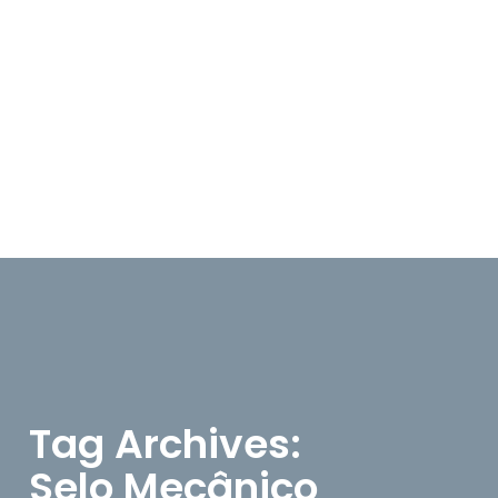
Atuação
Produtos e Serviços
Catálogos
Fornecedores
Clientes
Blog
Contato
Tag Archives:
Selo Mecânico