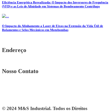
Eficiência Energética Rerealizada: O Impacto dos Inversores de Frequência
(VFD) e as Leis de Afinidade em Sistemas de Bombeamento Centrífugo
O Impacto do Alinhamento a Laser de Eixos na Extensão da Vida Útil de
Rolamentos e Selos Mecânicos em Motobombas
Endereço
Rua. Osmar Costa, n° 239 A Heliópolis – BH|MG
Nosso Contato
Telefone: (31) 3567-5257
Telefone: 4103-0061
vendas@mesindustrial.com.br
© 2024 M&S Industrial. Todos os Direitos