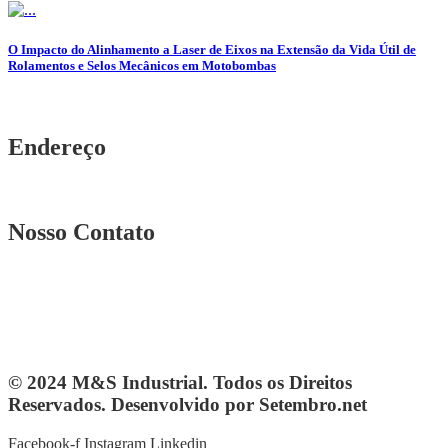
O Impacto do Alinhamento a Laser de Eixos na Extensão da Vida Útil de
Rolamentos e Selos Mecânicos em Motobombas
Endereço
Rua. Osmar Costa, n° 239 A Heliópolis – BH|MG
Nosso Contato
Telefone: (31) 3567-5257
Telefone: 4103-0061
vendas@mesindustrial.com.br
© 2024 M&S Industrial. Todos os Direitos
Reservados. Desenvolvido por Setembro.net
Facebook-f
Instagram
Linkedin