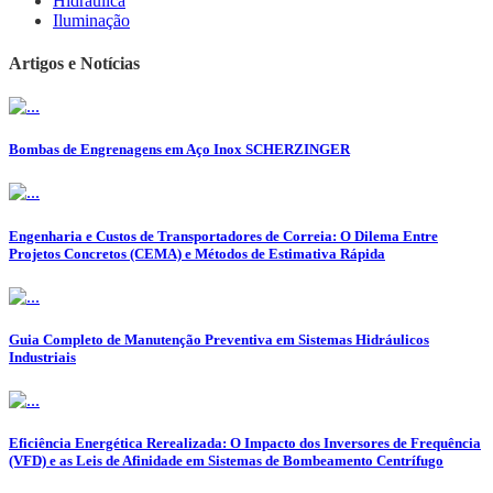
Hidráulica
Iluminação
Artigos e Notícias
Bombas de Engrenagens em Aço Inox SCHERZINGER
Engenharia e Custos de Transportadores de Correia: O Dilema Entre
Projetos Concretos (CEMA) e Métodos de Estimativa Rápida
Guia Completo de Manutenção Preventiva em Sistemas Hidráulicos
Industriais
Eficiência Energética Rerealizada: O Impacto dos Inversores de Frequência
(VFD) e as Leis de Afinidade em Sistemas de Bombeamento Centrífugo