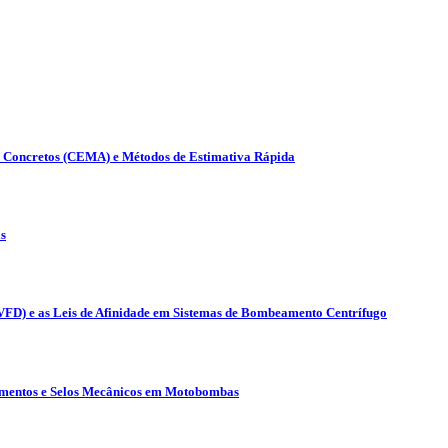
s Concretos (CEMA) e Métodos de Estimativa Rápida
s
(VFD) e as Leis de Afinidade em Sistemas de Bombeamento Centrífugo
lamentos e Selos Mecânicos em Motobombas