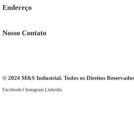
Endereço
Rua. Osmar Costa, n° 239 A Heliópolis – BH|MG
Nosso Contato
Telefone: (31) 3567-5257
Telefone: 4103-0061
vendas@mesindustrial.com.br
© 2024 M&S Industrial. Todos os Direitos Reservado
Facebook-f
Instagram
Linkedin