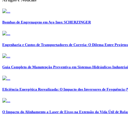
Bombas de Engrenagens em Aço Inox SCHERZINGER
Engenharia e Custos de Transportadores de Correia: O Dilema Entre Projeto
Guia Completo de Manutenção Preventiva em Sistemas Hidráulicos Industriai
Eficiência Energética Rerealizada: O Impacto dos Inversores de Frequência 
O Impacto do Alinhamento a Laser de Eixos na Extensão da Vida Útil de Ro