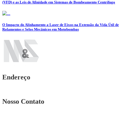
(VFD) e as Leis de Afinidade em Sistemas de Bombeamento Centrífugo
O Impacto do Alinhamento a Laser de Eixos na Extensão da Vida Útil de
Rolamentos e Selos Mecânicos em Motobombas
Endereço
Rua. Osmar Costa, n° 239 A Heliópolis – BH|MG
Nosso Contato
Telefone: (31) 3567-5257
Telefone: 4103-0061
vendas@mesindustrial.com.br