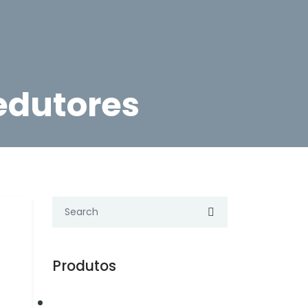
edutores
Produtos
Automação