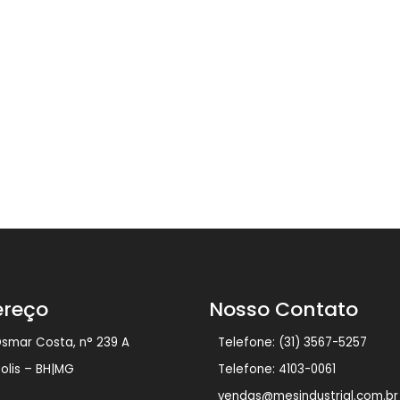
ereço
Nosso Contato
Osmar Costa, n° 239 A
Telefone: (31) 3567-5257
polis – BH|MG
Telefone: 4103-0061
vendas@mesindustrial.com.br