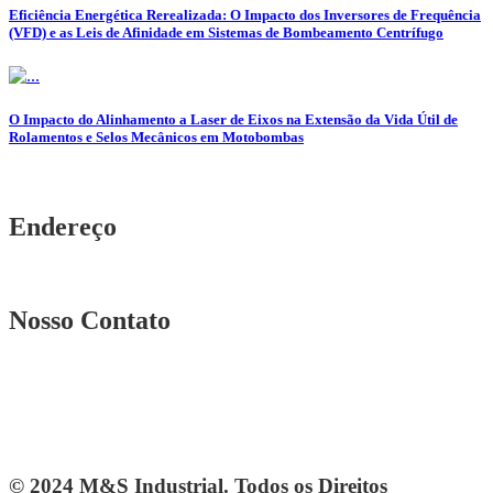
Eficiência Energética Rerealizada: O Impacto dos Inversores de Frequência
(VFD) e as Leis de Afinidade em Sistemas de Bombeamento Centrífugo
O Impacto do Alinhamento a Laser de Eixos na Extensão da Vida Útil de
Rolamentos e Selos Mecânicos em Motobombas
Endereço
Rua. Osmar Costa, n° 239 A Heliópolis – BH|MG
Nosso Contato
Telefone: (31) 3567-5257
Telefone: 4103-0061
vendas@mesindustrial.com.br
© 2024 M&S Industrial. Todos os Direitos