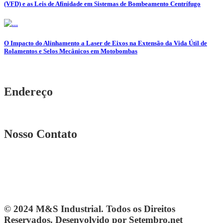
(VFD) e as Leis de Afinidade em Sistemas de Bombeamento Centrífugo
O Impacto do Alinhamento a Laser de Eixos na Extensão da Vida Útil de
Rolamentos e Selos Mecânicos em Motobombas
Endereço
Rua. Osmar Costa, n° 239 A Heliópolis – BH|MG
Nosso Contato
Telefone: (31) 3567-5257
Telefone: 4103-0061
vendas@mesindustrial.com.br
© 2024 M&S Industrial. Todos os Direitos
Reservados. Desenvolvido por Setembro.net