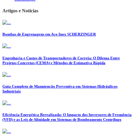
Artigos e Notícias
Bombas de Engrenagens em Aço Inox SCHERZINGER
Engenharia e Custos de Transportadores de Correia: O Dilema Entre
Projetos Concretos (CEMA) e Métodos de Estimativa Rápida
Guia Completo de Manutenção Preventiva em Sistemas Hidráulicos
Industriais
Eficiência Energética Rerealizada: O Impacto dos Inversores de Frequência
(VFD) e as Leis de Afinidade em Sistemas de Bombeamento Centrífugo