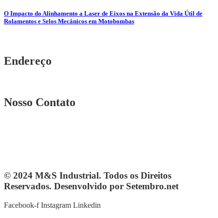
O Impacto do Alinhamento a Laser de Eixos na Extensão da Vida Útil de
Rolamentos e Selos Mecânicos em Motobombas
Endereço
Rua. Osmar Costa, n° 239 A Heliópolis – BH|MG
Nosso Contato
Telefone: (31) 3567-5257
Telefone: 4103-0061
vendas@mesindustrial.com.br
© 2024 M&S Industrial. Todos os Direitos
Reservados. Desenvolvido por Setembro.net
Facebook-f
Instagram
Linkedin