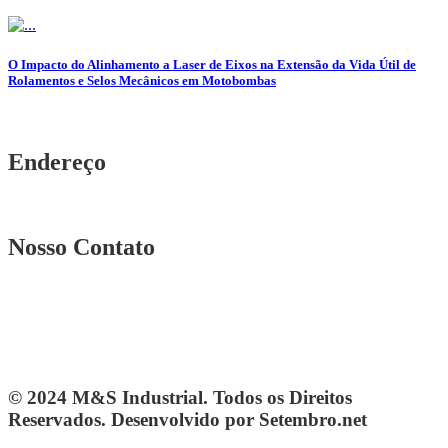
O Impacto do Alinhamento a Laser de Eixos na Extensão da Vida Útil de
Rolamentos e Selos Mecânicos em Motobombas
Endereço
Rua. Osmar Costa, n° 239 A Heliópolis – BH|MG
Nosso Contato
Telefone: (31) 3567-5257
Telefone: 4103-0061
vendas@mesindustrial.com.br
© 2024 M&S Industrial. Todos os Direitos
Reservados. Desenvolvido por Setembro.net