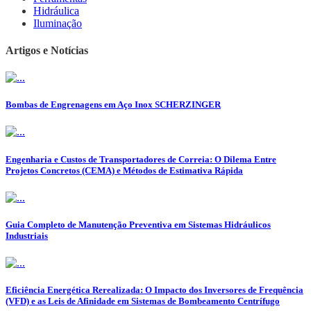
Hidráulica
Iluminação
Artigos e Notícias
Bombas de Engrenagens em Aço Inox SCHERZINGER
Engenharia e Custos de Transportadores de Correia: O Dilema Entre
Projetos Concretos (CEMA) e Métodos de Estimativa Rápida
Guia Completo de Manutenção Preventiva em Sistemas Hidráulicos
Industriais
Eficiência Energética Rerealizada: O Impacto dos Inversores de Frequência
(VFD) e as Leis de Afinidade em Sistemas de Bombeamento Centrífugo