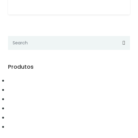
Produtos
Automação
Conectividade
Elétrica
Ferramentas
Hidráulica
Iluminação