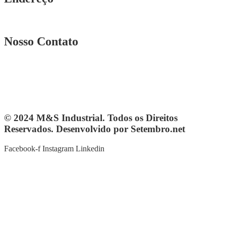
Rua. Osmar Costa, n° 239 A Heliópolis – BH|MG
Nosso Contato
Telefone: (31) 3567-5257
Telefone: 4103-0061
vendas@mesindustrial.com.br
© 2024 M&S Industrial. Todos os Direitos
Reservados. Desenvolvido por Setembro.net
Facebook-f
Instagram
Linkedin