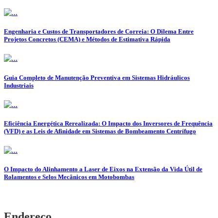
Engenharia e Custos de Transportadores de Correia: O Dilema Entre
Projetos Concretos (CEMA) e Métodos de Estimativa Rápida
Guia Completo de Manutenção Preventiva em Sistemas Hidráulicos
Industriais
Eficiência Energética Rerealizada: O Impacto dos Inversores de Frequência
(VFD) e as Leis de Afinidade em Sistemas de Bombeamento Centrífugo
O Impacto do Alinhamento a Laser de Eixos na Extensão da Vida Útil de
Rolamentos e Selos Mecânicos em Motobombas
Endereço