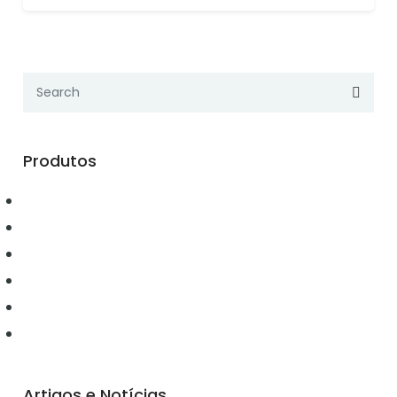
Produtos
Automação
Conectividade
Elétrica
Ferramentas
Hidráulica
Iluminação
Artigos e Notícias