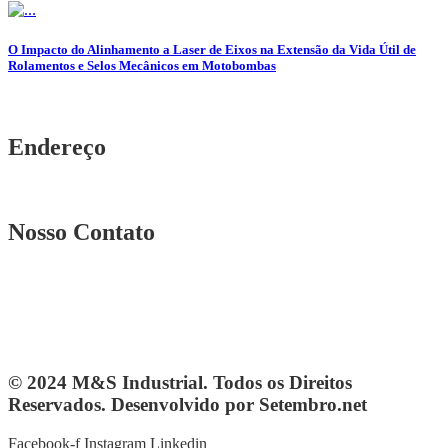
O Impacto do Alinhamento a Laser de Eixos na Extensão da Vida Útil de
Rolamentos e Selos Mecânicos em Motobombas
Endereço
Rua. Osmar Costa, n° 239 A Heliópolis – BH|MG
Nosso Contato
Telefone: (31) 3567-5257
Telefone: 4103-0061
vendas@mesindustrial.com.br
© 2024 M&S Industrial. Todos os Direitos
Reservados. Desenvolvido por Setembro.net
Facebook-f
Instagram
Linkedin