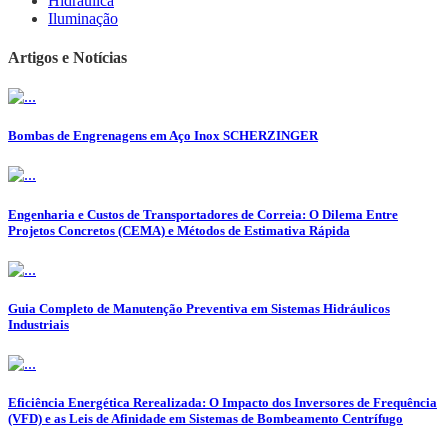
Hidráulica
Iluminação
Artigos e Notícias
Bombas de Engrenagens em Aço Inox SCHERZINGER
Engenharia e Custos de Transportadores de Correia: O Dilema Entre
Projetos Concretos (CEMA) e Métodos de Estimativa Rápida
Guia Completo de Manutenção Preventiva em Sistemas Hidráulicos
Industriais
Eficiência Energética Rerealizada: O Impacto dos Inversores de Frequência
(VFD) e as Leis de Afinidade em Sistemas de Bombeamento Centrífugo