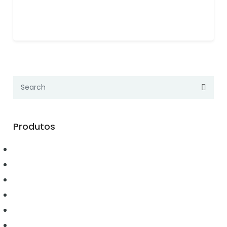
Produtos
Automação
Conectividade
Elétrica
Ferramentas
Hidráulica
Iluminação