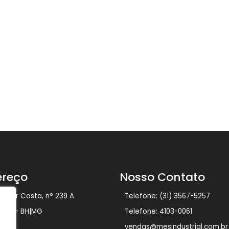
ereço
Nosso Contato
Osmar Costa, n° 239 A
Telefone: (31) 3567-5257
polis – BH|MG
Telefone: 4103-0061
vendas@mesindustrial.com.br