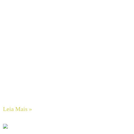
Engenharia e Custos de Transportadores de Correia: O
Dilema Entre Projetos Concretos (CEMA) e Métodos de
Estimativa Rápida
Leia Mais »