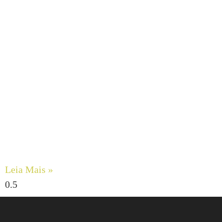
Engenharia de Fluidos Viscosos: Maximizando a
Confiabilidade com Bombas de Engrenagens Internas
DESMI ROTAN
Leia Mais »