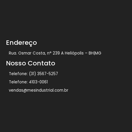
Endereço
Rua. Osmar Costa, n° 239 A Heliópolis – BH|MG
Nosso Contato
Telefone: (31) 3567-5257
Telefone: 4103-0061
vendas@mesindustrial.com.br
© 2024 M&S Industrial. Todos os Direitos Reservados. Desenvolvido
por Setembro.net