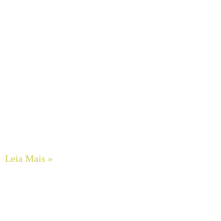
O Impacto do Alinhamento a Laser de Eixos na Extensão
da Vida Útil de Rolamentos e Selos Mecânicos em
Motobombas
Leia Mais »