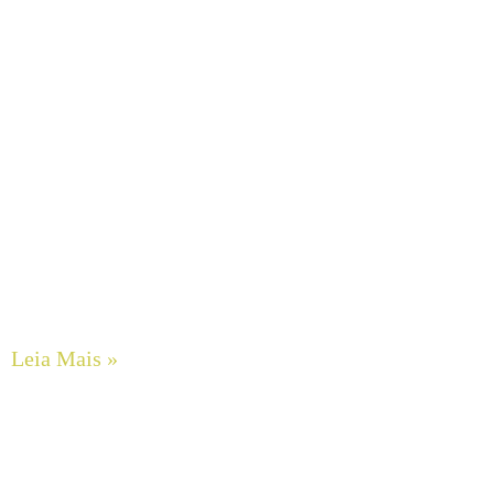
Guia Completo de Manutenção Preventiva em Sistemas
Hidráulicos Industriais
Leia Mais »