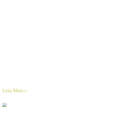
Bombas de Engrenagens em Aço Inox SCHERZINGER
Leia Mais »