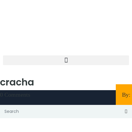
cracha
0 Comments
By: