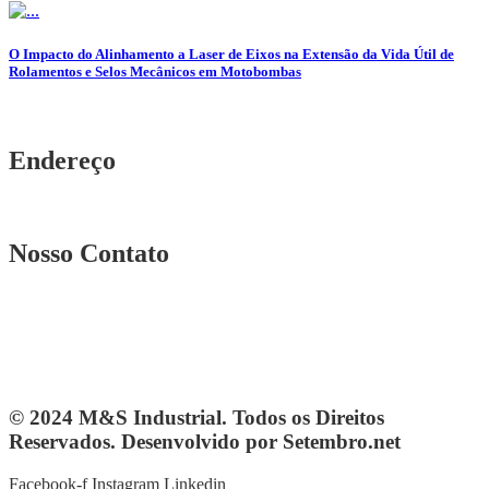
O Impacto do Alinhamento a Laser de Eixos na Extensão da Vida Útil de
Rolamentos e Selos Mecânicos em Motobombas
Endereço
Rua. Osmar Costa, n° 239 A Heliópolis – BH|MG
Nosso Contato
Telefone: (31) 3567-5257
Telefone: 4103-0061
vendas@mesindustrial.com.br
© 2024 M&S Industrial. Todos os Direitos
Reservados. Desenvolvido por Setembro.net
Facebook-f
Instagram
Linkedin