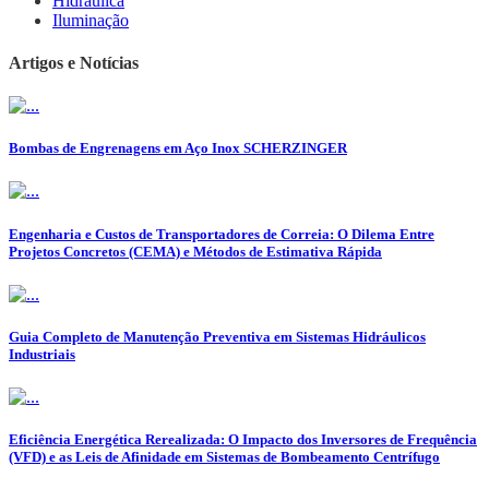
Hidráulica
Iluminação
Artigos e Notícias
Bombas de Engrenagens em Aço Inox SCHERZINGER
Engenharia e Custos de Transportadores de Correia: O Dilema Entre
Projetos Concretos (CEMA) e Métodos de Estimativa Rápida
Guia Completo de Manutenção Preventiva em Sistemas Hidráulicos
Industriais
Eficiência Energética Rerealizada: O Impacto dos Inversores de Frequência
(VFD) e as Leis de Afinidade em Sistemas de Bombeamento Centrífugo