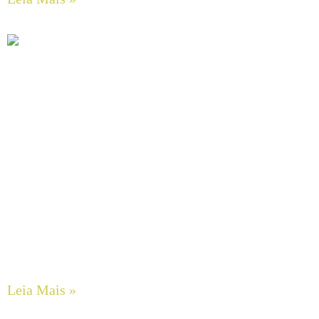
Guia Completo de Manutenção Preventiva em Sistemas
Hidráulicos Industriais
Leia Mais »