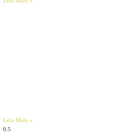
Leia Mais »
Engenharia de Fluidos Viscosos: Maximizando a
Confiabilidade com Bombas de Engrenagens Internas
DESMI ROTAN
Leia Mais »