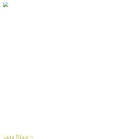
Bombas de Engrenagens em Aço Inox SCHERZINGER
Leia Mais »