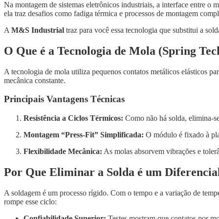
Na montagem de sistemas eletrônicos industriais, a interface entre o 
ela traz desafios como fadiga térmica e processos de montagem comp
A
M&S Industrial
traz para você essa tecnologia que substitui a sold
O Que é a Tecnologia de Mola (Spring Tec
A tecnologia de mola utiliza pequenos contatos metálicos elásticos pa
mecânica constante.
Principais Vantagens Técnicas
Resistência a Ciclos Térmicos:
Como não há solda, elimina-se 
Montagem “Press-Fit” Simplificada:
O módulo é fixado à pla
Flexibilidade Mecânica:
As molas absorvem vibrações e tolerâ
Por Que Eliminar a Solda é um Diferencial
A soldagem é um processo rígido. Com o tempo e a variação de temper
rompe esse ciclo:
Confiabilidade Superior:
Testes mostram que contatos por mola