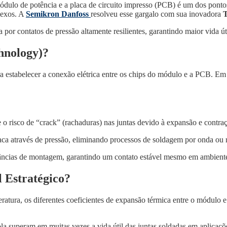
módulo de potência e a placa de circuito impresso (PCB) é um dos ponto
lexos. A
Semikron Danfoss
resolveu esse gargalo com sua inovadora
T
a por contatos de pressão altamente resilientes, garantindo maior vida ú
hnology)?
ra estabelecer a conexão elétrica entre os chips do módulo e a PCB. Em
o risco de “crack” (rachaduras) nas juntas devido à expansão e contraç
ca através de pressão, eliminando processos de soldagem por onda ou r
ncias de montagem, garantindo um contato estável mesmo em ambientes
 Estratégico?
atura, os diferentes coeficientes de expansão térmica entre o módulo
 superam em muitas vezes a vida útil das juntas soldadas em aplicaçõe