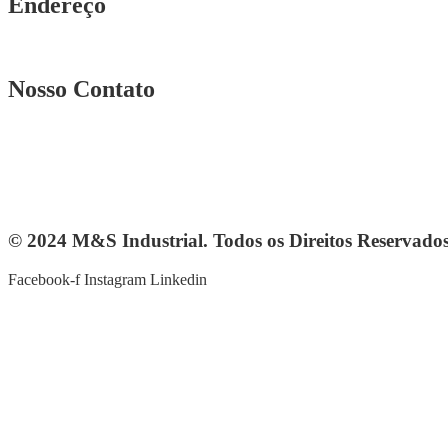
Endereço
Rua. Osmar Costa, n° 239 A Heliópolis – BH|MG
Nosso Contato
Telefone: (31) 3567-5257
Telefone: 4103-0061
vendas@mesindustrial.com.br
© 2024 M&S Industrial. Todos os Direitos Reservado
Facebook-f
Instagram
Linkedin