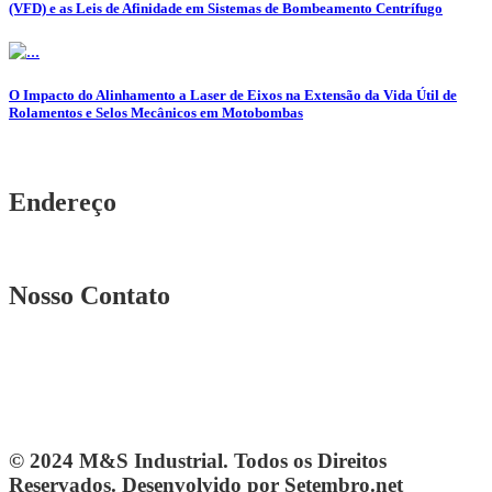
(VFD) e as Leis de Afinidade em Sistemas de Bombeamento Centrífugo
O Impacto do Alinhamento a Laser de Eixos na Extensão da Vida Útil de
Rolamentos e Selos Mecânicos em Motobombas
Endereço
Rua. Osmar Costa, n° 239 A Heliópolis – BH|MG
Nosso Contato
Telefone: (31) 3567-5257
Telefone: 4103-0061
vendas@mesindustrial.com.br
© 2024 M&S Industrial. Todos os Direitos
Reservados. Desenvolvido por Setembro.net