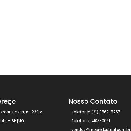
ereço
Nosso Contato
Osmar Costa, n° 239 A
Telefone: (31) 3567-5257
polis – BH|MG
Telefone: 4103-0061
vendas@mesindustrial.com.br