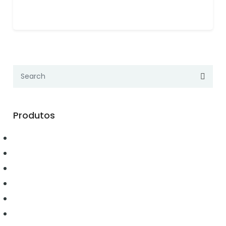
Produtos
Automação
Conectividade
Elétrica
Ferramentas
Hidráulica
Iluminação