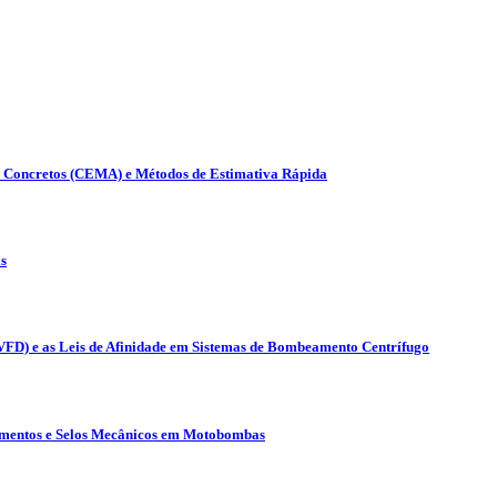
s Concretos (CEMA) e Métodos de Estimativa Rápida
s
(VFD) e as Leis de Afinidade em Sistemas de Bombeamento Centrífugo
lamentos e Selos Mecânicos em Motobombas