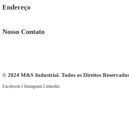
Endereço
Rua. Osmar Costa, n° 239 A Heliópolis – BH|MG
Nosso Contato
Telefone: (31) 3567-5257
Telefone: 4103-0061
vendas@mesindustrial.com.br
© 2024 M&S Industrial. Todos os Direitos Reservado
Facebook-f
Instagram
Linkedin