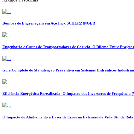
Bombas de Engrenagens em Aço Inox SCHERZINGER
Engenharia e Custos de Transportadores de Correia: O Dilema Entre Projeto
Guia Completo de Manutenção Preventiva em Sistemas Hidráulicos Industriai
Eficiência Energética Rerealizada: O Impacto dos Inversores de Frequência 
O Impacto do Alinhamento a Laser de Eixos na Extensão da Vida Útil de Ro