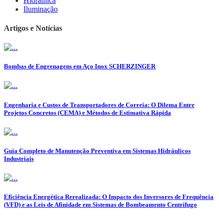
Hidráulica
Iluminação
Artigos e Notícias
Bombas de Engrenagens em Aço Inox SCHERZINGER
Engenharia e Custos de Transportadores de Correia: O Dilema Entre
Projetos Concretos (CEMA) e Métodos de Estimativa Rápida
Guia Completo de Manutenção Preventiva em Sistemas Hidráulicos
Industriais
Eficiência Energética Rerealizada: O Impacto dos Inversores de Frequência
(VFD) e as Leis de Afinidade em Sistemas de Bombeamento Centrífugo