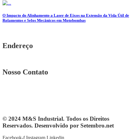
O Impacto do Alinhamento a Laser de Eixos na Extensão da Vida Útil de
Rolamentos e Selos Mecânicos em Motobombas
Endereço
Rua. Osmar Costa, n° 239 A Heliópolis – BH|MG
Nosso Contato
Telefone: (31) 3567-5257
Telefone: 4103-0061
vendas@mesindustrial.com.br
© 2024 M&S Industrial. Todos os Direitos
Reservados. Desenvolvido por Setembro.net
Facebook-f
Instagram
Linkedin