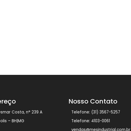
ereço
Nosso Contato
Osmar Costa, n° 239 A
Telefone: (31) 3567-5257
polis – BH|MG
Telefone: 4103-0061
vendas@mesindustrial.com.br