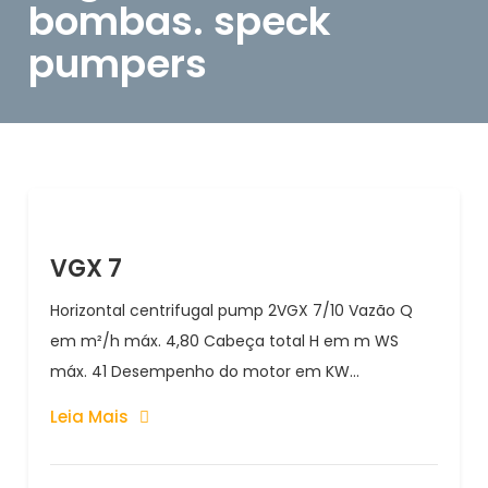
bombas. speck
pumpers
VGX 7
Horizontal centrifugal pump 2VGX 7/10 Vazão Q
em m²/h máx. 4,80 Cabeça total H em m WS
máx. 41 Desempenho do motor em KW...
Leia Mais