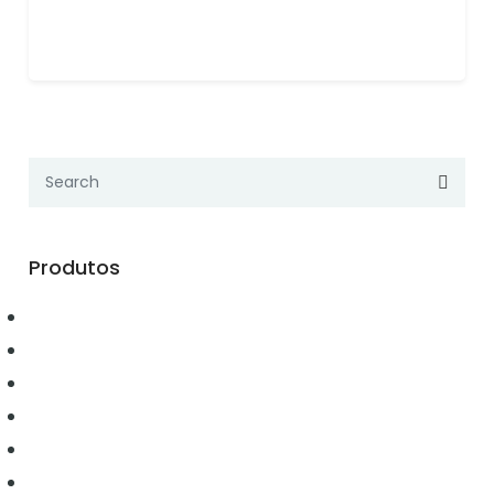
Produtos
Automação
Conectividade
Elétrica
Ferramentas
Hidráulica
Iluminação