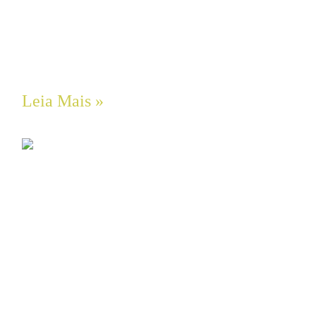
Eficiência Energética Rerealizada: O
Impacto dos Inversores de Frequência
(VFD) e as Leis de Afinidade em Sistemas
de Bombeamento Centrífugo
Leia Mais »