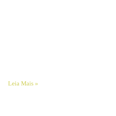
O Impacto do Alinhamento a Laser de
Eixos na Extensão da Vida Útil de
Rolamentos e Selos Mecânicos em
Motobombas
Leia Mais »