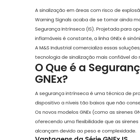
A sinalização em áreas com risco de explosão
Warning Signals
acaba de se tornar ainda ma
Segurança Intrínseca (IS)
. Projetada para o
inflamáveis é constante, a linha GNEx é sinôn
A
M&S Industrial
comercializa essas soluções
tecnologia de sinalização mais confiável do
O Que é a Seguranç
GNEx?
A segurança intrínseca é uma técnica de prot
dispositivo a níveis tão baixos que não con
Os novos modelos GNEx (como as sirenes GN
oferecendo uma flexibilidade que as sirenes
alcançam devido ao peso e complexidade.
Vantagens da Série GNEx IS