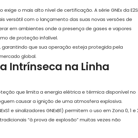
 exige o mais alto nível de certificação. A série
GNEx da E2S
is versátil com o lançamento das suas novas versões de
perar em ambientes onde a presença de gases e vapores
imo de proteção infalível.
, garantindo que sua operação esteja protegida pela
 mercado global.
a Intrínseca na Linha
eção que limita a energia elétrica e térmica disponível no
seguem causar a ignição de uma atmosfera explosiva.
ExS1 e sinalizadores GNExB1) permitem o uso em
Zona 0, 1 e 
 tradicionais “à prova de explosão” muitas vezes não