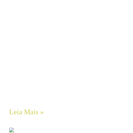
Guia Completo de Manutenção
Preventiva em Sistemas Hidráulicos
Industriais
Leia Mais »