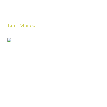
Bombas de Engrenagens em Aço Inox
SCHERZINGER
Leia Mais »
e