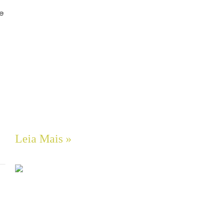
e
Engenharia e Custos de Transportadores
de Correia: O Dilema Entre Projetos
Concretos (CEMA) e Métodos de
Estimativa Rápida
Leia Mais »