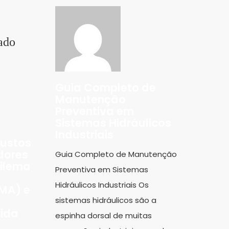
ado
Guia Completo de
Manutenção
Preventiva em
Sistemas Hidráulicos
Industriais
Custos
dores
Guia Completo de Manutenção
Dilema
Preventiva em Sistemas
Hidráulicos Industriais Os
MA) e
sistemas hidráulicos são a
pida
espinha dorsal de muitas