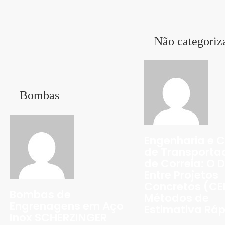
Não categoriz
Bombas
Engenharia e 
de Transporta
de Correia: O 
Entre Projetos
Concretos (CE
Bombas de
Métodos de
Engrenagens em Aço
Estimativa Rá
Inox SCHERZINGER