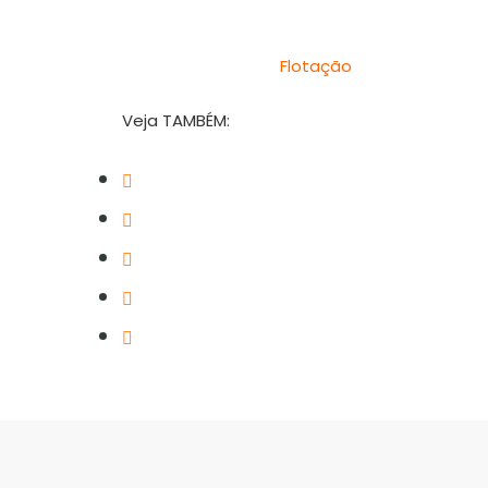
Flotação
Veja TAMBÉM:
Industria 4.0;
Industria 4.0: Visão Computacional
IoT;
Monitoramento de Carga;
Monitoramento de Rota;