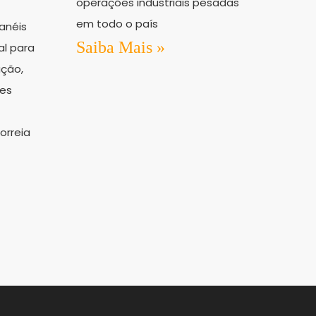
operações industriais pesadas
em todo o país
anéis
Saiba Mais »
al para
ção,
ões
orreia