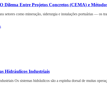
: O Dilema Entre Projetos Concretos (CEMA) e Método
 setores como mineração, siderurgia e instalações portuárias — os tr
 Hidráulicos Industriais
striais Os sistemas hidráulicos são a espinha dorsal de muitas operaçõ