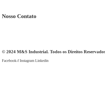
Rua. Osmar Costa, n° 239 A Heliópolis – BH|MG
Nosso Contato
Telefone: (31) 3567-5257
Telefone: 4103-0061
vendas@mesindustrial.com.br
© 2024 M&S Industrial. Todos os Direitos Reservado
Facebook-f
Instagram
Linkedin