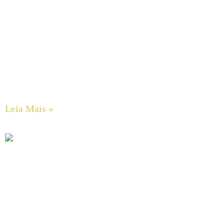
Engenharia e Custos de Transportadores de Correia: O
Dilema Entre Projetos Concretos (CEMA) e Métodos de
Estimativa Rápida
Leia Mais »