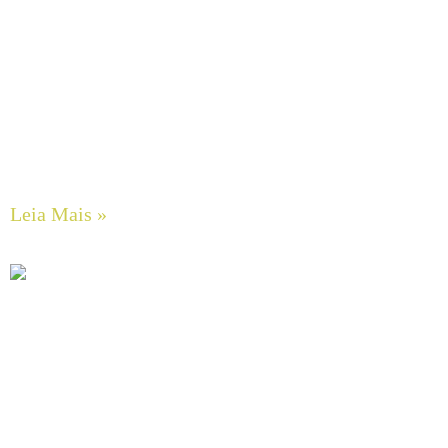
Eficiência Energética Rerealizada: O Impacto dos
Inversores de Frequência (VFD) e as Leis de Afinidade em
Sistemas de Bombeamento Centrífugo
Leia Mais »