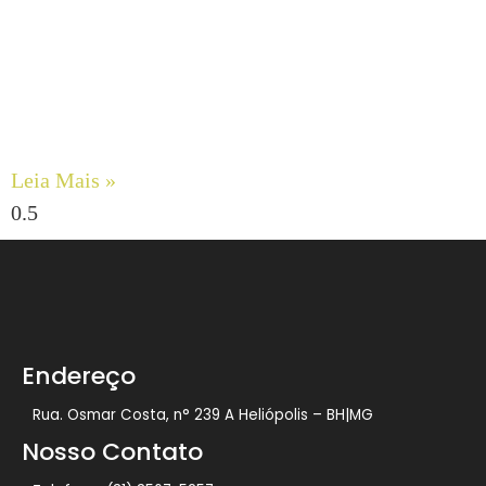
Engenharia de Fluidos Viscosos: Maximizando a
Confiabilidade com Bombas de Engrenagens Internas
DESMI ROTAN
Leia Mais »
Endereço
Rua. Osmar Costa, n° 239 A Heliópolis – BH|MG
Nosso Contato