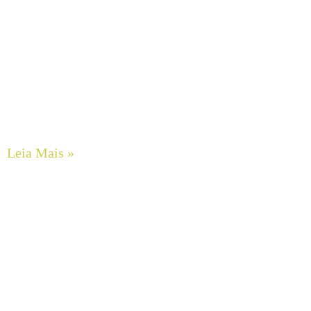
O Impacto do Alinhamento a Laser de Eixos na Extensão
da Vida Útil de Rolamentos e Selos Mecânicos em
Motobombas
Leia Mais »