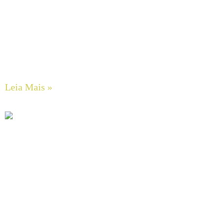
Guia Completo de Manutenção Preventiva em Sistemas
Hidráulicos Industriais
Leia Mais »