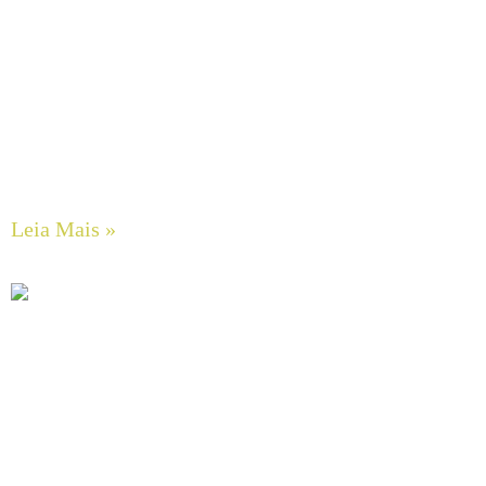
Bombas de Engrenagens em Aço Inox SCHERZINGER
Leia Mais »