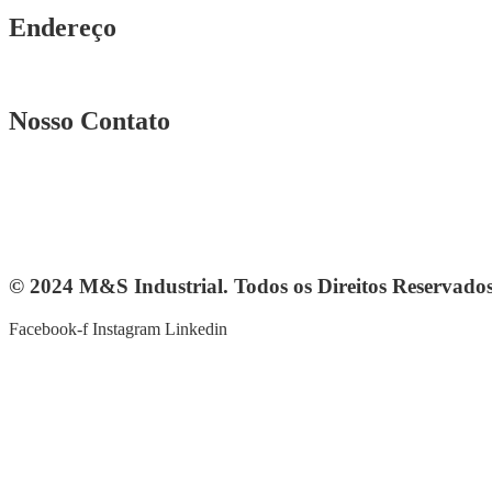
Endereço
Rua. Osmar Costa, n° 239 A Heliópolis – BH|MG
Nosso Contato
Telefone: (31) 3567-5257
Telefone: 4103-0061
vendas@mesindustrial.com.br
© 2024 M&S Industrial. Todos os Direitos Reservado
Facebook-f
Instagram
Linkedin