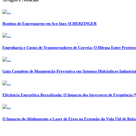
Bombas de Engrenagens em Aço Inox SCHERZINGER
Engenharia e Custos de Transportadores de Correia: O Dilema Entre Projeto
Guia Completo de Manutenção Preventiva em Sistemas Hidráulicos Industriai
Eficiência Energética Rerealizada: O Impacto dos Inversores de Frequência 
O Impacto do Alinhamento a Laser de Eixos na Extensão da Vida Útil de Ro