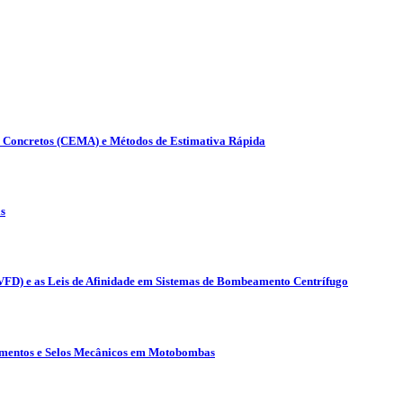
s Concretos (CEMA) e Métodos de Estimativa Rápida
s
(VFD) e as Leis de Afinidade em Sistemas de Bombeamento Centrífugo
lamentos e Selos Mecânicos em Motobombas