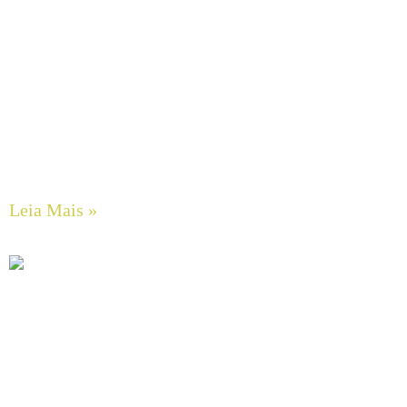
Guia Completo de Manutenção Preventiva em Sistemas
Hidráulicos Industriais
Leia Mais »