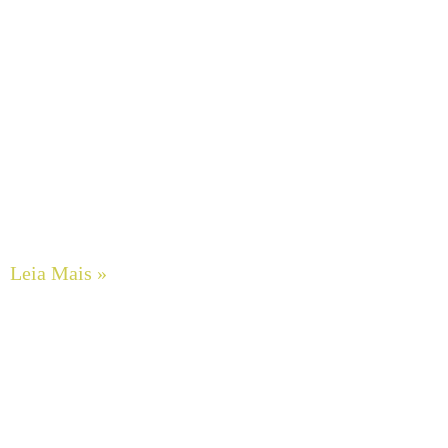
O Impacto do Alinhamento a Laser de Eixos na Extensão
da Vida Útil de Rolamentos e Selos Mecânicos em
Motobombas
Leia Mais »