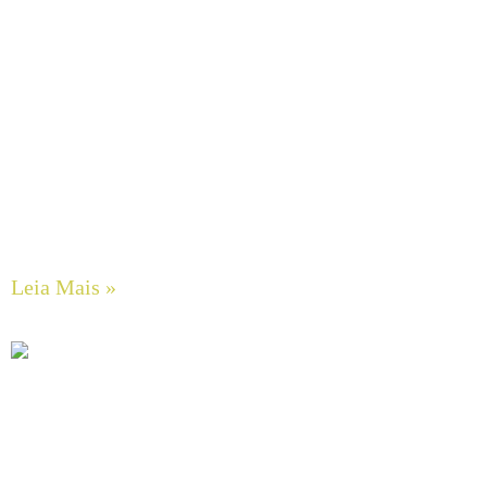
Bombas de Engrenagens em Aço Inox SCHERZINGER
Leia Mais »