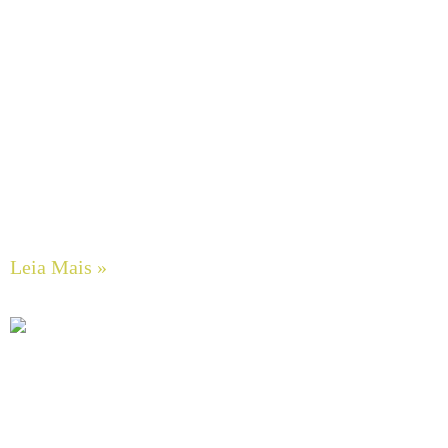
Eficiência Energética Rerealizada: O Impacto dos
Inversores de Frequência (VFD) e as Leis de Afinidade em
Sistemas de Bombeamento Centrífugo
Leia Mais »