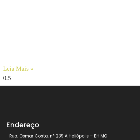
Engenharia de Fluidos Viscosos: Maximizando a
Confiabilidade com Bombas de Engrenagens Internas
DESMI ROTAN
Leia Mais »
Endereço
Rua. Osmar Costa, n° 239 A Heliópolis – BH|MG