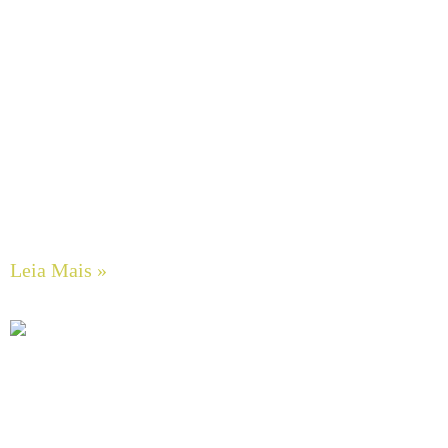
Engenharia e Custos de Transportadores de Correia: O
Dilema Entre Projetos Concretos (CEMA) e Métodos de
Estimativa Rápida
Leia Mais »