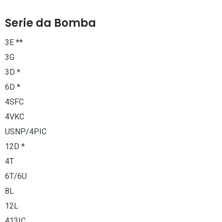
Serie da Bomba
3E **
3G
3D *
6D *
4SFC
4VKC
USNP/4PIC
12D *
4T
6T/6U
8L
12L
413IC