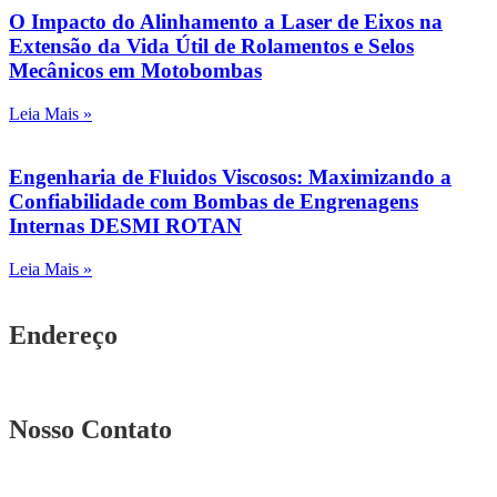
O Impacto do Alinhamento a Laser de Eixos na
Extensão da Vida Útil de Rolamentos e Selos
Mecânicos em Motobombas
Leia Mais »
Engenharia de Fluidos Viscosos: Maximizando a
Confiabilidade com Bombas de Engrenagens
Internas DESMI ROTAN
Leia Mais »
Endereço
Rua. Osmar Costa, n° 239 A Heliópolis – BH|MG
Nosso Contato
Telefone: (31) 3567-5257